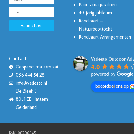
Panorama paviljoen
40-jarig jubileum
Rondvaart –
Aanmelden
Natuurboottocht
Rondvaart Arrangementen
Contact
Vadesto Outdoor Ad
4.0
Geopend: ma. t/m zat.
038 444 54 28
info@vadesto.nl
beoordeel ons op
De Bleek 3
8051 EE Hattem
Gelderland
KvK: 08206645