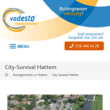
Snel reserveren?
Geopend: ma. t/m zat.
038 444 54 28
MENU
City-Survival Hattem
>
Arrangementen in Hattem
>
City-Survival Hattem