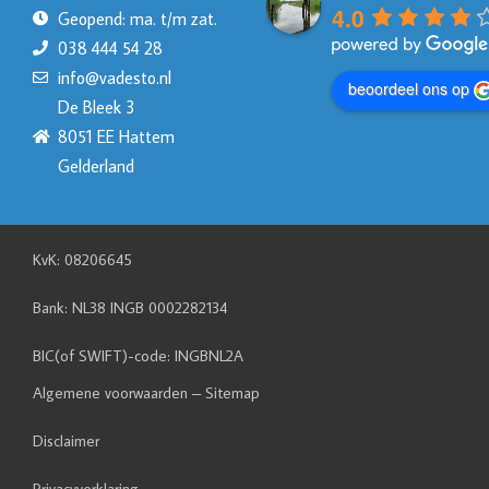
4.0
Geopend: ma. t/m zat.
038 444 54 28
info@vadesto.nl
beoordeel ons op
De Bleek 3
8051 EE Hattem
Gelderland
KvK: 08206645
Bank: NL38 INGB 0002282134
BIC(of SWIFT)-code: INGBNL2A
Algemene voorwaarden
–
Sitemap
Disclaimer
Privacyverklaring