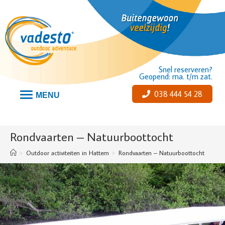
Snel reserveren?
Geopend: ma. t/m zat.
038 444 54 28
MENU
Rondvaarten – Natuurboottocht
>
Outdoor activiteiten in Hattem
>
Rondvaarten – Natuurboottocht