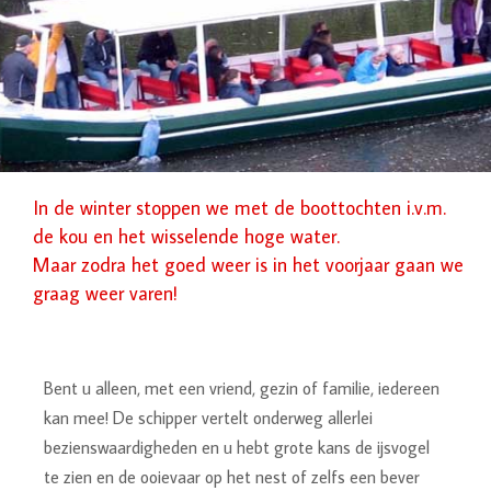
In de winter stoppen we met de boottochten i.v.m.
de kou en het wisselende hoge water.
Maar zodra het goed weer is in het voorjaar gaan we
graag weer varen!
Bent u alleen, met een vriend, gezin of familie, iedereen
kan mee! De schipper vertelt onderweg allerlei
bezienswaardigheden en u hebt grote kans de ijsvogel
te zien en de ooievaar op het nest of zelfs een bever