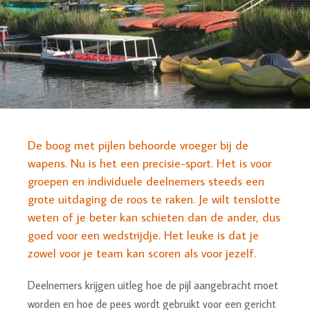
De boog met pijlen behoorde vroeger bij de
wapens. Nu is het een precisie-sport. Het is voor
groepen en individuele deelnemers steeds een
grote uitdaging de roos te raken. Je wilt tenslotte
weten of je beter kan schieten dan de ander, dus
goed voor een wedstrijdje. Het leuke is dat je
zowel voor je team kan scoren als voor jezelf.
Deelnemers krijgen uitleg hoe de pijl aangebracht moet
worden en hoe de pees wordt gebruikt voor een gericht