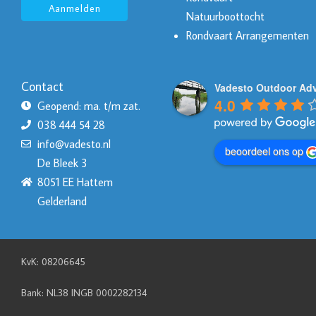
Aanmelden
Natuurboottocht
Rondvaart Arrangementen
Contact
Vadesto Outdoor Ad
4.0
Geopend: ma. t/m zat.
038 444 54 28
info@vadesto.nl
beoordeel ons op
De Bleek 3
8051 EE Hattem
Gelderland
KvK: 08206645
Bank: NL38 INGB 0002282134