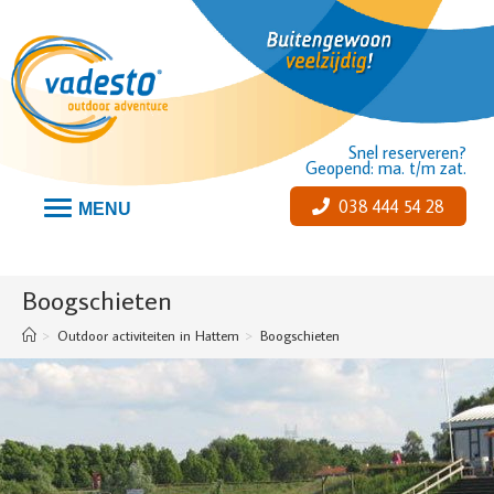
Snel reserveren?
Geopend: ma. t/m zat.
038 444 54 28
MENU
Boogschieten
>
Outdoor activiteiten in Hattem
>
Boogschieten