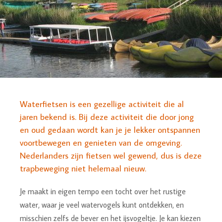
Waterfietsen is een gezellige activiteit die al
jaren bekend is. Bij deze activiteit die door jong
en oud gedaan wordt kan je je lekker ontspannen
voortbewegen en genieten van de omgeving.
Nederlanders zijn fietsen wel gewend, dus is deze
trapbeweging niet helemaal nieuw.
Je maakt in eigen tempo een tocht over het rustige
water, waar je veel watervogels kunt ontdekken, en
misschien zelfs de bever en het ijsvogeltje. Je kan kiezen