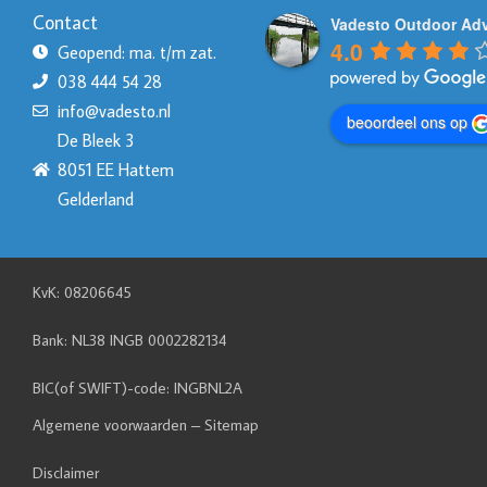
Contact
Vadesto Outdoor Ad
4.0
Geopend: ma. t/m zat.
038 444 54 28
info@vadesto.nl
beoordeel ons op
De Bleek 3
8051 EE Hattem
Gelderland
KvK: 08206645
Bank: NL38 INGB 0002282134
BIC(of SWIFT)-code: INGBNL2A
Algemene voorwaarden
–
Sitemap
Disclaimer