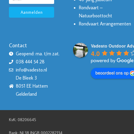
Rondvaart –
Aanmelden
Natuurboottocht
Rondvaart Arrangementen
Contact
Vadesto Outdoor Ad
4.0
Geopend: ma. t/m zat.
038 444 54 28
info@vadesto.nl
beoordeel ons op
De Bleek 3
8051 EE Hattem
Gelderland
KvK: 08206645
Bank: NL38 INGB 0002282134