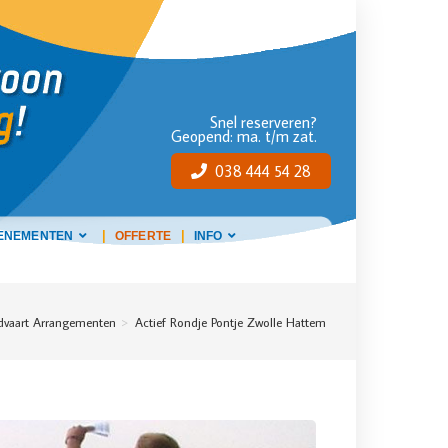
Snel reserveren?
Geopend: ma. t/m zat.
038 444 54 28
ENEMENTEN
OFFERTE
INFO
dvaart Arrangementen
>
Actief Rondje Pontje Zwolle Hattem