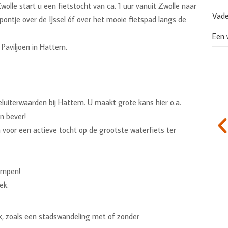
olle start u een fietstocht van ca. 1 uur vanuit Zwolle naar
Vade
pontje over de IJssel óf over het mooie fietspad langs de
Een 
Paviljoen in Hattem.
luiterwaarden bij Hattem. U maakt grote kans hier o.a.
n bever!
n voor een actieve tocht op de grootste waterfiets ter
ompen!
ek.
ijk, zoals een stadswandeling met of zonder