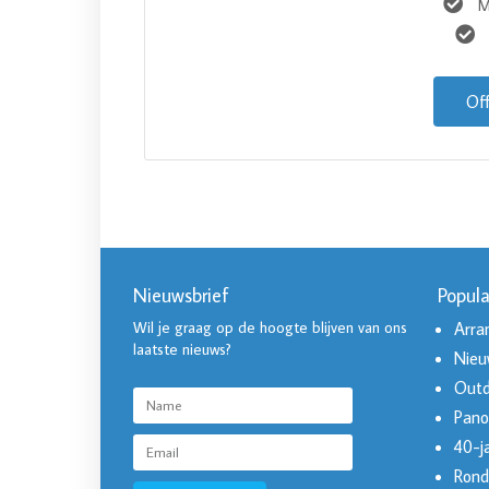
M
Of
Nieuwsbrief
Popula
Wil je graag op de hoogte blijven van ons
Arra
laatste nieuws?
Nieu
Outd
Pano
40-ja
Rond