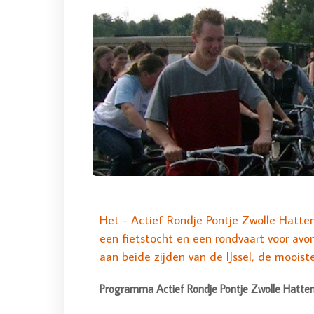
Het - Actief Rondje Pontje Zwolle Hatte
een fietstocht en een rondvaart voor avont
aan beide zijden van de IJssel, de mooiste
Programma Actief Rondje Pontje Zwolle Hatt