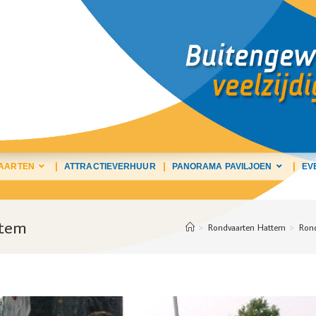
AARTEN
ATTRACTIEVERHUUR
PANORAMA PAVILJOEN
EV
ttem
>
Rondvaarten Hattem
>
Ron