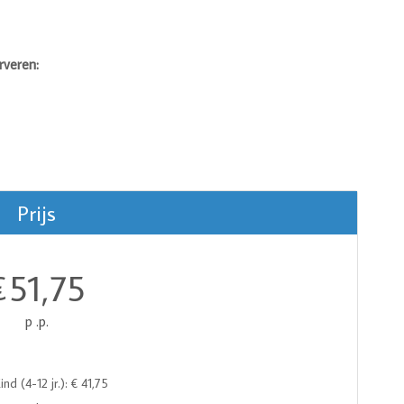
rveren:
Prijs
51,75
€
p .p.
ind (4-12 jr.): € 41,75