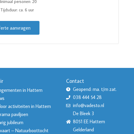
inimaal personen: 20
Tijdsduur: ca. 6 uur
ferte aanvragen
ir
Contact
Geopend: ma. t/m zat.
ngementen in Hattem
038 444 54 28
ws
info@vadesto.nl
oor activiteiten in Hattem
De Bleek 3
rama paviljoen
8051 EE Hattem
rig jubileum
Gelderland
vaart – Natuurboottocht