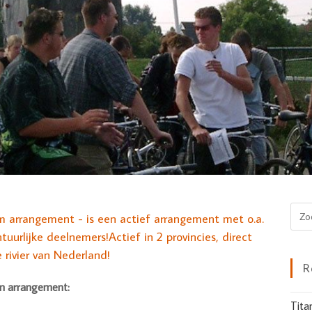
m arrangement - is een actief arrangement met o.a.
uurlijke deelnemers!Actief in 2 provincies, direct
 rivier van Nederland!
R
em arrangement:
Tita